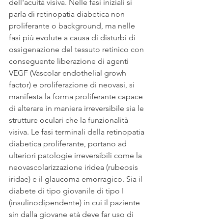
dell'acuità visiva. Nelle fasi iniziali si 
parla di retinopatia diabetica non 
proliferante o background, ma nelle 
fasi più evolute a causa di disturbi di 
ossigenazione del tessuto retinico con 
conseguente liberazione di agenti 
VEGF (Vascolar endothelial growh 
factor) e proliferazione di neovasi, si 
manifesta la forma proliferante capace 
di alterare in maniera irreversibile sia le 
strutture oculari che la funzionalità 
visiva. Le fasi terminali della retinopatia 
diabetica proliferante, portano ad 
ulteriori patologie irreversibili come la 
neovascolarizzazione iridea (rubeosis 
iridae) e il glaucoma emorragico. Sia il 
diabete di tipo giovanile di tipo I 
(insulinodipendente) in cui il paziente 
sin dalla giovane età deve far uso di 