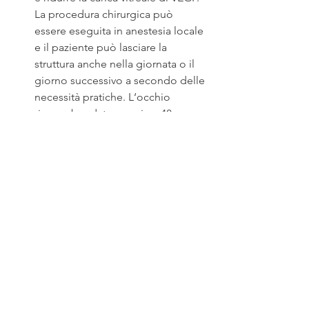
La procedura chirurgica può 
essere eseguita in anestesia locale 
e il paziente può lasciare la 
struttura anche nella giornata o il 
giorno successivo a secondo delle 
necessità pratiche. L‘occhio 
rimane bendato per circa 48 ore e 
protetto durante le ore notturne 
da un guscio di plastica che 
impedisce sopratutto 
nell'esecuzione del 
posizionamento prono di premere 
sul bulbo oculare operato. Tutte 
queste procedure atte a 
contrastare l'evoluzione della 
retinopatia diabetica vengono 
abitualmente esplicitate pre 
operatoriamente in maniera 