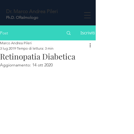
Dr. Marco Andrea Pileri
Ph.D. Oftalmologo
Iscriviti
Post
Marco Andrea Pileri
3 lug 2019
Tempo di lettura: 3 min
Retinopatia Diabetica
Aggiornamento:
14 ott 2020